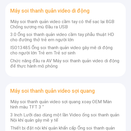
Nội soi thanh quản bằng video gây mê
Máy soi thanh quản video di động
Máy soi thanh quản video có thể tái sử dụng
Máy soi thanh quản video cầm tay có thể sạc lại 8GB
Chống sương mù Đầu ra USB
Máy soi thanh quản video y tế
3.0 Ống soi thanh quản video cầm tay phẫu thuật HD
cho đường thở trẻ em người lớn
Máy soi thanh quản video cứng
ISO13485 Ống soi thanh quản video gây mê di động
cho người lớn Trẻ em Trẻ sơ sinh
Máy soi thanh quản video dùng một lần
Chức năng đầu ra AV Máy soi thanh quản video di động
để thực hành mô phỏng
Máy soi thanh quản video di động
Máy soi thanh quản video sợi quang
Máy soi thanh quản video sợi quang
Máy soi thanh quản video nhi khoa
Máy soi thanh quản video sợi quang xoay OEM Màn
hình màu TFT 3 "
Máy soi thanh quản video cầm tay
3 Inch Lưỡi dao dùng một lần Video ống soi thanh quản
Nội khí quản gây mê y tế
Thiết bị đặt nội khí quản khẩn cấp Ống soi thanh quản