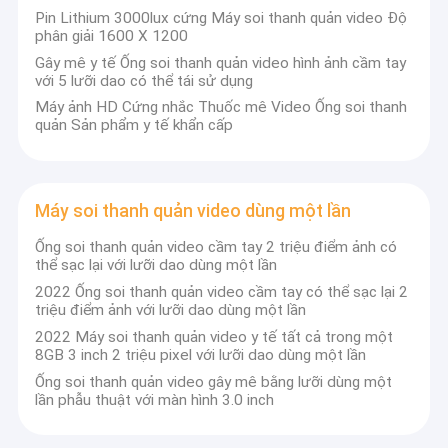
Pin Lithium 3000lux cứng Máy soi thanh quản video Độ
Tham quan nhà máy
phân giải 1600 X 1200
Gây mê y tế Ống soi thanh quản video hình ảnh cầm tay
Kiểm soát chất lượng
với 5 lưỡi dao có thể tái sử dụng
Máy ảnh HD Cứng nhắc Thuốc mê Video Ống soi thanh
Liên hệ chúng tôi
quản Sản phẩm y tế khẩn cấp
Tin tức
Các trường hợp
Máy soi thanh quản video dùng một lần
Ống soi thanh quản video cầm tay 2 triệu điểm ảnh có
thể sạc lại với lưỡi dao dùng một lần
Nội soi phẫu thuật y tế
2022 Ống soi thanh quản video cầm tay có thể sạc lại 2
triệu điểm ảnh với lưỡi dao dùng một lần
Haiye Video Laryngoscope
2022 Máy soi thanh quản video y tế tất cả trong một
8GB 3 inch 2 triệu pixel với lưỡi dao dùng một lần
Máy soi thanh quản hỗ trợ bằng video
Ống soi thanh quản video gây mê bằng lưỡi dùng một
lần phẫu thuật với màn hình 3.0 inch
Máy soi thanh quản video