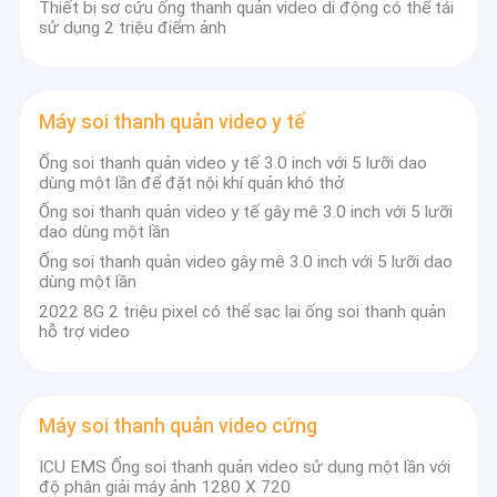
Thiết bị sơ cứu ống thanh quản video di động có thể tái
sử dụng 2 triệu điểm ảnh
Máy soi thanh quản video y tế
Ống soi thanh quản video y tế 3.0 inch với 5 lưỡi dao
dùng một lần để đặt nội khí quản khó thở
Ống soi thanh quản video y tế gây mê 3.0 inch với 5 lưỡi
dao dùng một lần
Ống soi thanh quản video gây mê 3.0 inch với 5 lưỡi dao
dùng một lần
2022 8G 2 triệu pixel có thể sạc lại ống soi thanh quản
hỗ trợ video
Nhà
111
Các sản phẩm
Máy soi thanh quản video cứng
ICU EMS Ống soi thanh quản video sử dụng một lần với
Về chúng tôi
độ phân giải máy ảnh 1280 X 720