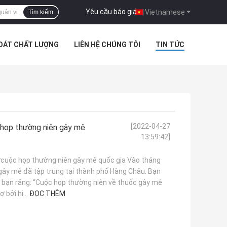
Yêu cầu báo giá
|
Vietnamese
Tìm kiếm
SOÁT CHẤT LƯỢNG
LIÊN HỆ CHÚNG TÔI
TIN TỨC
[2022-04-27
 họp thường niên gây mê
13:59:42]
ựcuộc họp thường niên gây mê quốc gia Vào tháng
 gây mê đã tập trung tại thành phố Hàng Châu. Bạn
với bạn rằng: “Cuộc họp thường niên về thuốc gây mê
 bởi hi...
ĐỌC THÊM