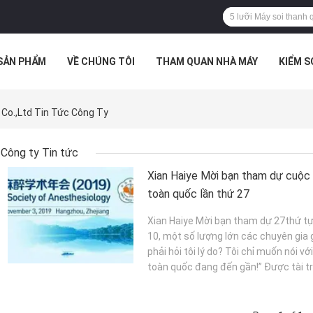
SẢN PHẨM
VỀ CHÚNG TÔI
THAM QUAN NHÀ MÁY
KIỂM 
 HỢP
Co.,Ltd Tin Tức Công Ty
Công ty Tin tức
Xian Haiye Mời bạn tham dự cuộc
toàn quốc lần thứ 27
Xian Haiye Mời bạn tham dự 27thứ t
10, một số lượng lớn các chuyên gia
phải hỏi tôi lý do? Tôi chỉ muốn nói 
toàn quốc đang đến gần!” Được tài trợ