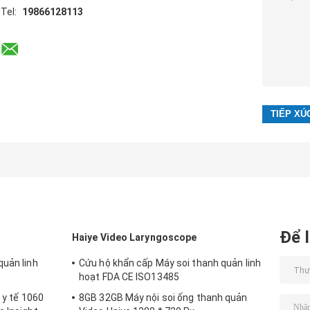
Tel:
19866128113
Để l
Haiye Video Laryngoscope
quản linh
Cứu hộ khẩn cấp Máy soi thanh quản linh
hoạt FDA CE ISO13485
t y tế 1060
8GB 32GB Máy nội soi ống thanh quản