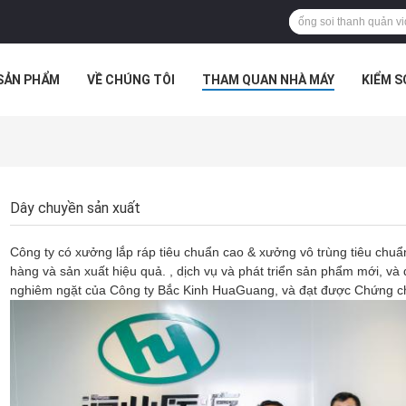
SẢN PHẨM
VỀ CHÚNG TÔI
THAM QUAN NHÀ MÁY
KIỂM 
 HỢP
Dây chuyền sản xuất
Công ty có xưởng lắp ráp tiêu chuẩn cao & xưởng vô trùng tiêu chuẩn
hàng và sản xuất hiệu quả. , dịch vụ và phát triển sản phẩm mới, 
nghiêm ngặt của Công ty Bắc Kinh HuaGuang, và đạt được Chứng ch