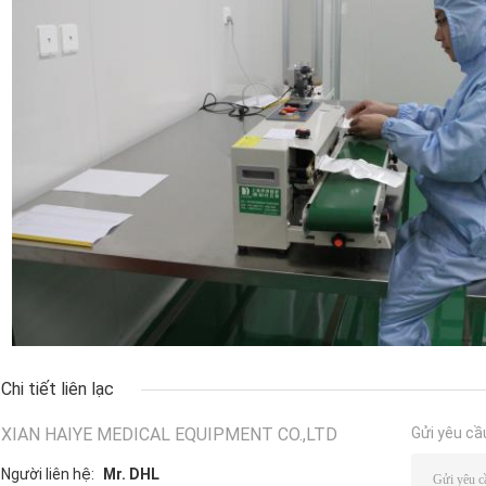
Chi tiết liên lạc
XIAN HAIYE MEDICAL EQUIPMENT CO.,LTD
Gửi yêu cầ
Người liên hệ:
Mr. DHL