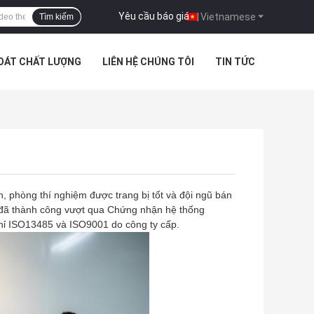
Yêu cầu báo giá
|
Vietnamese
Tìm kiếm
SOÁT CHẤT LƯỢNG
LIÊN HỆ CHÚNG TÔI
TIN TỨC
, phòng thí nghiệm được trang bị tốt và đội ngũ bán
và đã thành công vượt qua Chứng nhận hệ thống
ỉ ISO13485 và ISO9001 do công ty cấp.