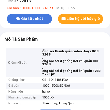
1280 * 720 Px
Giá bán：1000-1500USD/Set
MOQ：1 bộ
Giá tốt nhất
Liên hệ với bây giờ
Mô Tả Sản Phẩm
Ống soi thanh quản video Haiye 8GB
32GB
,
ống nội soi đặt ống nội khí quản 8GB
Điểm nổi bật
32GB
,
ống nội soi đặt ống nội khí quản 1280
* 720 px
Chứng nhận
CE ,ISO13485,FDA
Giá bán
1000-1500USD/Set
Hàng hiệu
haiye
Khả năng cung cấp
1000 bộ
Nguồn gốc
Thiểm Tây, Trung Quốc