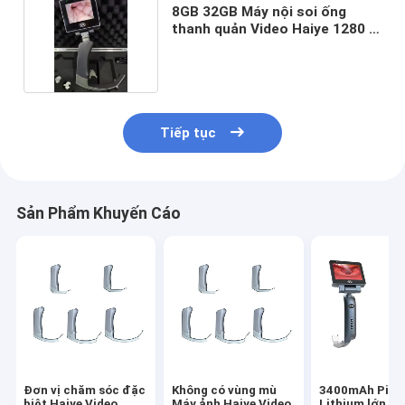
8GB 32GB Máy nội soi ống
thanh quản Video Haiye 1280 *
720 Px
Tiếp tục
Sản Phẩm Khuyến Cáo
Đơn vị chăm sóc đặc
Không có vùng mù
3400mAh Pin
biệt Haiye Video
Máy ảnh Haiye Video
Lithium lớn Gi